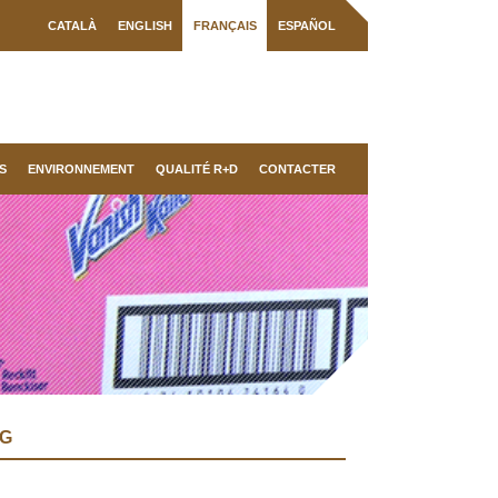
CATALÀ
ENGLISH
FRANÇAIS
ESPAÑOL
S
ENVIRONNEMENT
QUALITÉ R+D
CONTACTER
NG