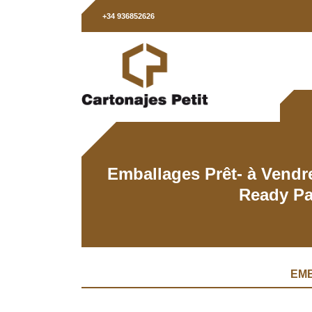
+34 936852626
Emballages Prêt- à Vendre
Ready P
EMB